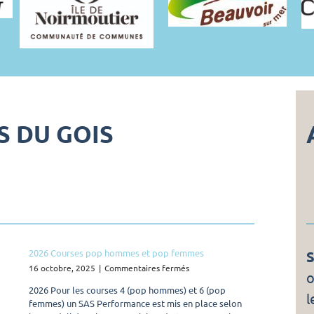
S DU GOIS
2026 Courses pop hommes et pop femmes
S
sur
16 octobre, 2025
|
Commentaires fermés
o
2026
2026 Pour les courses 4 (pop hommes) et 6 (pop
Courses
l
femmes) un SAS Performance est mis en place selon
pop