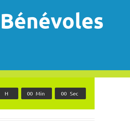
s
H
0
0
Min
0
0
Sec