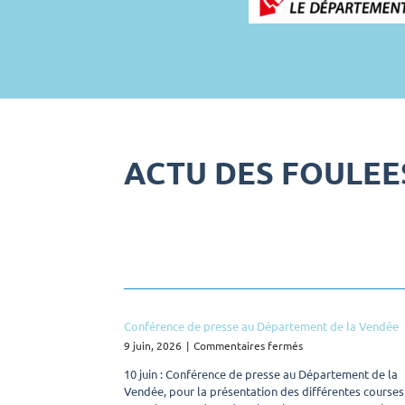
ACTU DES FOULEE
Conférence de presse au Département de la Vendée
sur
9 juin, 2026
|
Commentaires fermés
Conférence
10 juin : Conférence de presse au Département de la
de
Vendée, pour la présentation des différentes courses
presse