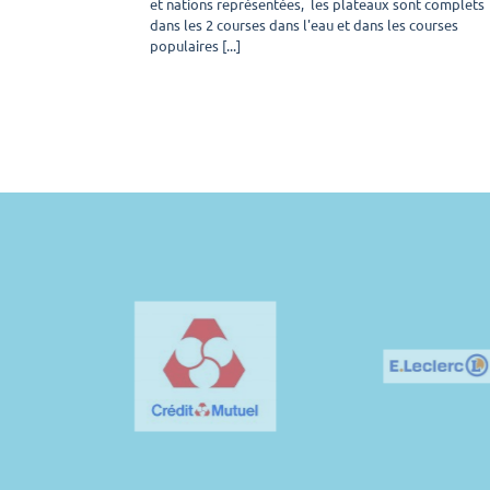
et nations représentées, les plateaux sont complets
au
dans les 2 courses dans l'eau et dans les courses
Département
populaires [...]
de
la
Vendée