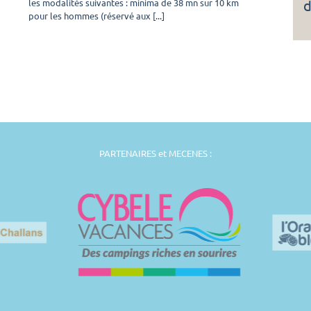
les modalités suivantes : minima de 38 mn sur 10 km
d
hommes
pour les hommes (réservé aux [...]
et
pop
femmes
PARTENAIRES et MECENES :