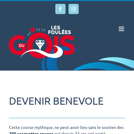
Passer
au
Facebook
Instagram
contenu
DEVENIR BENEVOLE
Cette course mythique, ne peut avoir lieu sans le soutien des
200 casquettes rouges
qui depuis 32 ans ont porté