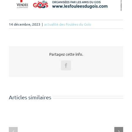
14 décembre, 2023
|
actualité des Foulées du Gois
Partagez cette info.
Facebook
Articles similaires
Conférence
2026
de
Courses
presse