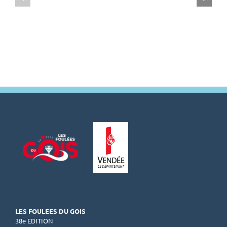
pop
au
hommes
Département
et
de
pop
la
femmes
Vendée
LES FOULEES DU GOIS
38e EDITION