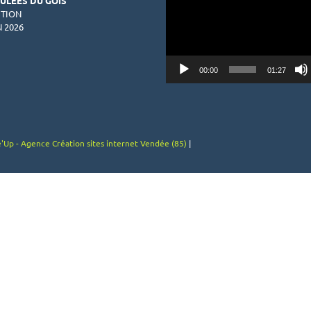
OULEES DU GOIS
vidéo
ITION
N 2026
00:00
01:27
'Up - Agence Création sites internet Vendée (85)
|