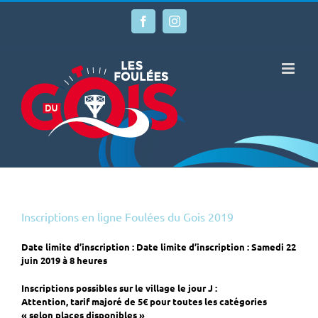
Passer
au
Facebook
Instagram
contenu
Inscriptions en ligne Foulées du Gois 2019
Date limite d’inscription : Date limite d’inscription : Samedi 22
juin 2019 à 8 heures
Inscriptions possibles sur le village le jour J :
Attention, tarif majoré de 5€ pour toutes les catégories
« selon places disponibles »