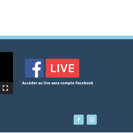
Populaires
sur
Femmes
l’édition
et
2024
Hommes
Accéder au live sans compte Facebook
Facebook
Instagram