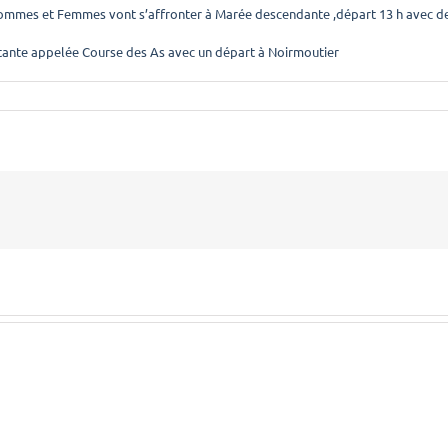
ommes et Femmes vont s’affronter à Marée descendante ,départ 13 h avec de l
ntante appelée Course des As avec un départ à Noirmoutier
2026
Courses
Courses
pop
Populaires