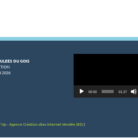
hommes
HOMMES
et
et
pop
FEMMES
femmes
Lecteur
OULEES DU GOIS
vidéo
ITION
N 2026
00:00
01:27
'Up - Agence Création sites internet Vendée (85)
|