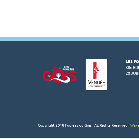
au
Département
de
la
Vendée
LES F
38e ED
20 JUI
Copyright 2018 Foulées du Gois | All Rights Reserved |
Wake