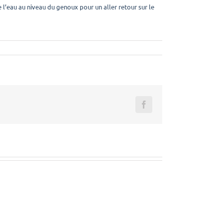
’eau au niveau du genoux pour un aller retour sur le
Facebook
Les
Retours
courses
athlètes